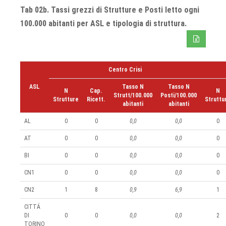
Tab 02b. Tassi grezzi di Strutture e Posti letto ogni
100.000 abitanti per ASL e tipologia di struttura.
Centro Crisi
ASL
Tasso N
Tasso N
N
Cap.
N
Strutt/100.000
Posti/100.000
Strutture
Ricett.
Struttu
abitanti
abitanti
AL
0
0
0,0
0,0
0
AT
0
0
0,0
0,0
0
BI
0
0
0,0
0,0
0
CN1
0
0
0,0
0,0
0
CN2
1
8
0,9
6,9
1
CITTÁ
DI
0
0
0,0
0,0
2
TORINO