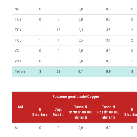
NO
0
0
0,0
0,0
0
TO3
0
0
0,0
0,0
0
TO4
1
12
0,3
3,5
2
TO5
1
7
0,5
3,4
2
VC
0
0
0,0
0,0
0
VCO
0
0
0,0
0,0
1
Totale
3
27
0,1
0,9
8
Funzione genitoriale/Coppie
ASL
Tasso N
Tasso N
N
Cap.
N
Strutt/100.000
Posti/100.000
Strutture
Ricett.
Struttu
abitanti
abitanti
AL
0
0
0,0
0,0
0