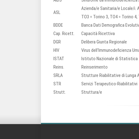
AIDS
Sindrome da Immunodeficienza 
Azienda/e Sanitaria/e Locale/i. A
ASL
TO3 = Torino 3, TO4 = Torino 4,
BDDE
Banca Dati Demografica Evoluti
Cap. Ricett.
Capacità Ricettiva
DGR
Delibera Giunta Regionale
HIV
Virus dell'Immunodeficienza Um
ISTAT
Istituto Nazionale di Statistica
Reins.
Reinserimento
SRLA
Strutture Riabilitative di Lunga
STR
Servizi Terapeutico-Riabilitativi
Strutt.
Struttura/e