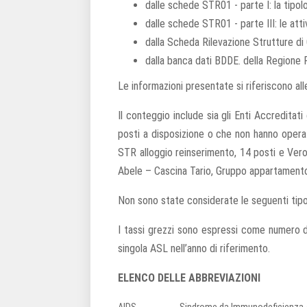
dalle schede STR01 - parte I: la tipolo
dalle schede STR01 - parte III: le atti
dalla Scheda Rilevazione Strutture di 
dalla banca dati BDDE. della Regione 
Le informazioni presentate si riferiscono al
Il conteggio include sia gli Enti Accreditat
posti a disposizione o che non hanno oper
STR alloggio reinserimento, 14 posti e Ver
Abele – Cascina Tario, Gruppo appartamento,
Non sono state considerate le seguenti tipolo
I tassi grezzi sono espressi come numero di
singola ASL nell’anno di riferimento.
ELENCO DELLE ABBREVIAZIONI