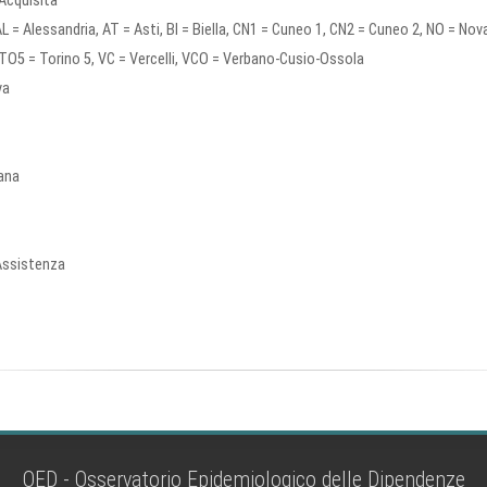
Acquisita
L = Alessandria, AT = Asti, BI = Biella, CN1 = Cuneo 1, CN2 = Cuneo 2, NO = Nov
 TO5 = Torino 5, VC = Vercelli, VCO = Verbano-Cusio-Ossola
va
ana
 Assistenza
OED - Osservatorio Epidemiologico delle Dipendenze