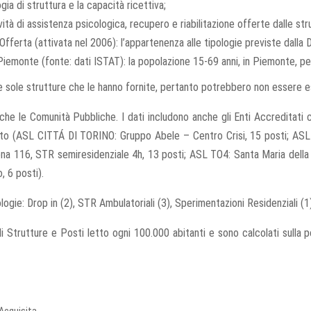
gia di struttura e la capacità ricettiva;
vità di assistenza psicologica, recupero e riabilitazione offerte dalle str
Offerta (attivata nel 2006): l’appartenenza alle tipologie previste dall
Piemonte (fonte: dati ISTAT): la popolazione 15-69 anni, in Piemonte, p
le sole strutture che le hanno fornite, pertanto potrebbero non essere e
i che le Comunità Pubbliche. I dati includono anche gli Enti Accreditati
ato (ASL CITTÁ DI TORINO: Gruppo Abele – Centro Crisi, 15 posti; AS
ona 116, STR semiresidenziale 4h, 13 posti; ASL TO4: Santa Maria del
 6 posti).
gie: Drop in (2), STR Ambulatoriali (3), Sperimentazioni Residenziali (1) 
 Strutture e Posti letto ogni 100.000 abitanti e sono calcolati sulla p