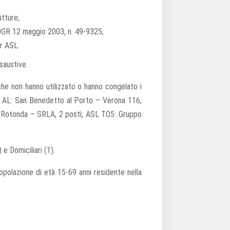
utture;
a DGR 12 maggio 2003, n. 49-9325;
er ASL.
saustive.
 che non hanno utilizzato o hanno congelato i
L AL: San Benedetto al Porto – Verona 116,
la Rotonda – SRLA, 2 posti; ASL TO5: Gruppo
e Domiciliari (1).
opolazione di età 15-69 anni residente nella