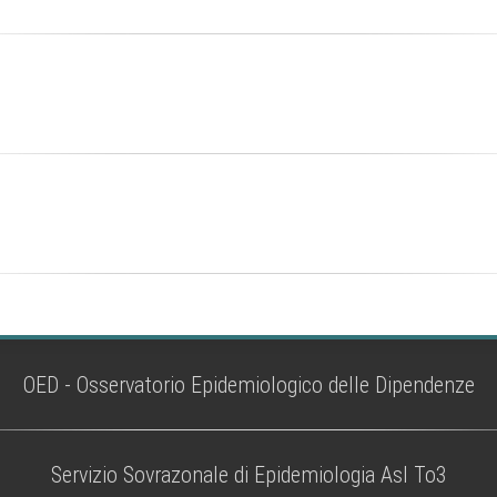
OED - Osservatorio Epidemiologico delle Dipendenze
Servizio Sovrazonale di Epidemiologia Asl To3