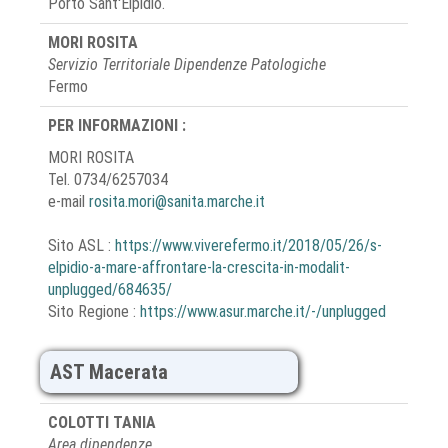
Porto Sant'Elpidio.
MORI ROSITA
Servizio Territoriale Dipendenze Patologiche
Fermo
PER INFORMAZIONI :
MORI ROSITA
Tel. 0734/6257034
e-mail
rosita.mori@sanita.marche.it
Sito ASL :
https://www.viverefermo.it/2018/05/26/s-
elpidio-a-mare-affrontare-la-crescita-in-modalit-
unplugged/684635/
Sito Regione :
https://www.asur.marche.it/-/unplugged
AST Macerata
COLOTTI TANIA
Area dipendenze