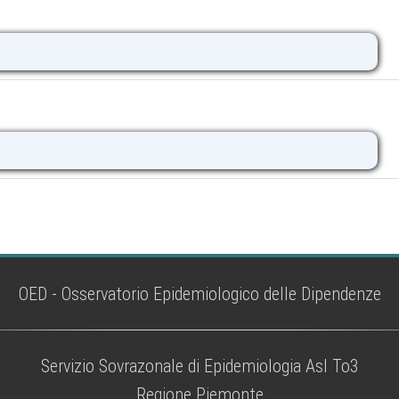
OED - Osservatorio Epidemiologico delle Dipendenze
Servizio Sovrazonale di Epidemiologia Asl To3
Regione Piemonte